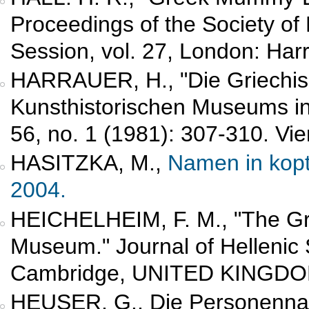
Proceedings of the Society of B
Session, vol. 27, London: Har
HARRAUER, H.,
"Die Griechi
Kunsthistorischen Museums in
56, no. 1 (1981): 307-310.
Vie
HASITZKA, M.,
Namen in kopt
2004.
HEICHELHEIM, F. M.,
"The Gr
Museum." Journal of Hellenic 
Cambridge,
UNITED KINGD
HEUSER, G.,
Die Personenna