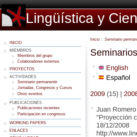
Lingüística y Cie
Inicio
::
Seminario perman
INICIO
Seminarios
MIEMBROS
Miembros del grupo
Colaboradores externos
English
PROYECTOS
Español
ACTIVIDADES
Seminario permanente
Jornadas, Congresos y Cursos
2009
(15)
|
200
Otros eventos
PUBLICACIONES
Juan Romero
Publicaciones recientes
Participación en congresos
"Proyección c
WORKING PAPERS
18/12/2008
ENLACES
http://www.lin