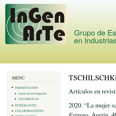
Skip
main
cont
Grupo de Es
en Industria
TSCHILSCHKE
You are here
MENÚ
PRESENTACIÓN
Artículos en revist
Líneas de investigación
USUARIOS/AS
2020. “La mujer sa
INTEGRANTES
COLABORACIONES
Estreno,
Austin, 4