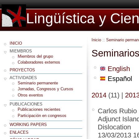
Lingüística y Cie
Inicio
::
Seminario perman
INICIO
Seminarios
MIEMBROS
Miembros del grupo
Colaboradores externos
English
PROYECTOS
Español
ACTIVIDADES
Seminario permanente
Jornadas, Congresos y Cursos
2014
(11)
|
201
Otros eventos
PUBLICACIONES
Carlos Rubio
Publicaciones recientes
Participación en congresos
Adjunct Island
WORKING PAPERS
Dislocation
ENLACES
13/03/2013 1