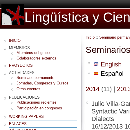
Lingüística y Cie
Inicio
::
Seminario perman
INICIO
Seminarios
MIEMBROS
Miembros del grupo
Colaboradores externos
English
PROYECTOS
Español
ACTIVIDADES
Seminario permanente
Jornadas, Congresos y Cursos
2014
(11)
|
201
Otros eventos
PUBLICACIONES
Julio Villa-Ga
Publicaciones recientes
Participación en congresos
Syntactic Var
WORKING PAPERS
Dialects
ENLACES
16/12/2013 1