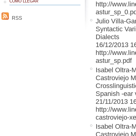
CÓMO LLEGAR
http://www.li
astur_sp_0.pd
RSS
Julio Villa-Ga
Syntactic Var
Dialects
16/12/2013 1
http://www.li
astur_sp.pdf
Isabel Oltra-M
Castroviejo M
Crosslinguist
Spanish -ear 
21/11/2013 1
http://www.lin
castroviejo-x
Isabel Oltra-M
Castroviejo M