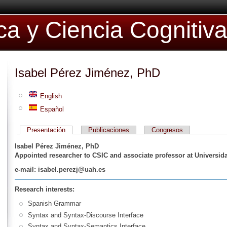
ica y Ciencia Cognitiv
Isabel Pérez Jiménez, PhD
English
Español
Presentación
Publicaciones
Congresos
Isabel Pérez Jiménez, PhD
Appointed
researcher to
CSIC
and associate professor at Universid
e-mail: isabel.perezj@uah.es
Research interests:
Spanish Grammar
Syntax and Syntax-Discourse Interface
Syntax and Syntax-Semantics Interface