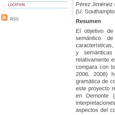
Pérez Jiménez 
LOCATION
(U. Southampton
RSS
Resumen
El objetivo de
semántico de
características,
y semánticas 
relativamente es
compara con lo
2006, 2008) h
gramática de co
este proyecto r
en Demonte (1
interpretacione
aspectos del co