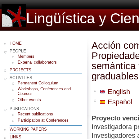
Lingüística y Cie
Acción co
HOME
PEOPLE
Propiedade
Members
External collaborators
semántica y
PROJECTS
graduables
ACTIVITIES
Permanent Colloquium
Workshops, Conferences and
English
Courses
Other events
Español
PUBLICATIONS
Recent publications
Proyecto venc
Participation at Conferences
Investigadora p
WORKING PAPERS
Investigadores 
LINKS