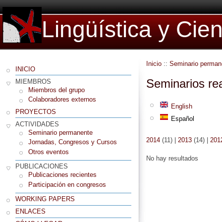
Lingüística y Cie
Inicio
::
Seminario perman
INICIO
Seminarios re
MIEMBROS
Miembros del grupo
Colaboradores externos
English
PROYECTOS
Español
ACTIVIDADES
Seminario permanente
2014
(11)
|
2013
(14)
|
201
Jornadas, Congresos y Cursos
Otros eventos
No hay resultados
PUBLICACIONES
Publicaciones recientes
Participación en congresos
WORKING PAPERS
ENLACES