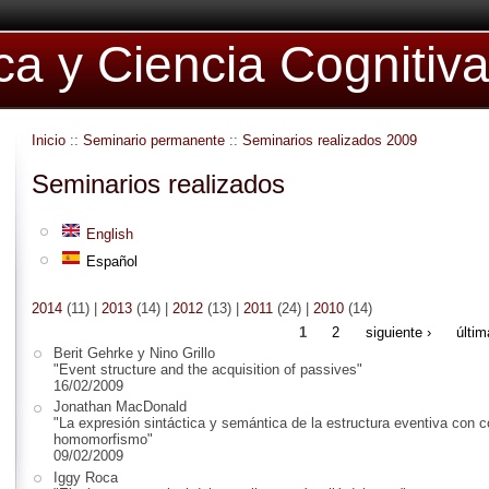
ica y Ciencia Cognitiv
Inicio
::
Seminario permanente
::
Seminarios realizados 2009
Seminarios realizados
English
Español
2014
(11)
|
2013
(14)
|
2012
(13)
|
2011
(24)
|
2010
(14)
1
2
siguiente ›
últim
Berit Gehrke y Nino Grillo
"Event structure and the acquisition of passives"
16/02/2009
Jonathan MacDonald
"La expresión sintáctica y semántica de la estructura eventiva con 
homomorfismo"
09/02/2009
Iggy Roca