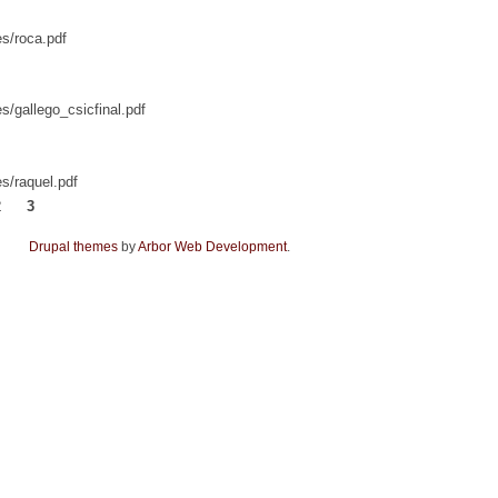
es/roca.pdf
es/gallego_csicfinal.pdf
es/raquel.pdf
2
3
Drupal themes
by
Arbor Web Development
.