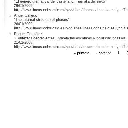
"El género gramatical del castellano: más allá del sexo"
29/01/2009
http://www.lineas.cchs.csic.es/lycc/sites/lineas.cchs.csic.es.lycc/fil
Ángel Gallego
"The internal structure of phases"
26/01/2009
http://www.lineas.cchs.csic.es/lycc/sites/lineas.cchs.csic.es.lycc/fil
Raquel González
"Contextos decrecientes, inferencias escalares y polaridad positiva"
21/01/2009
http://www.lineas.cchs.csic.es/lycc/sites/lineas.cchs.csic.es.lycc/fil
« primera
‹ anterior
1