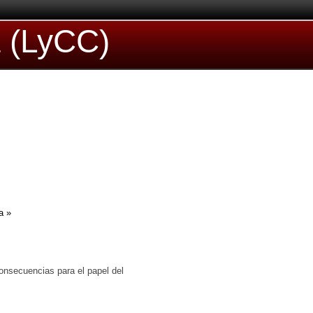
a (LyCC)
a »
consecuencias para el papel del