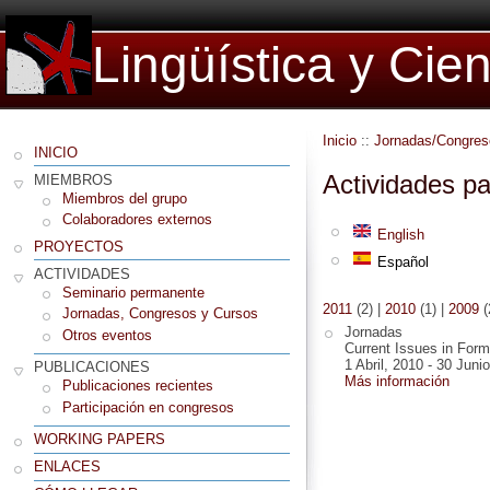
Lingüística y Cie
Inicio
::
Jornadas/Congres
INICIO
Actividades p
MIEMBROS
Miembros del grupo
Colaboradores externos
English
PROYECTOS
Español
ACTIVIDADES
Seminario permanente
2011
(2)
|
2010
(1)
|
2009
(
Jornadas, Congresos y Cursos
Jornadas
Otros eventos
Current Issues in Forma
1 Abril, 2010
-
30 Junio
PUBLICACIONES
Más información
Publicaciones recientes
Participación en congresos
WORKING PAPERS
ENLACES