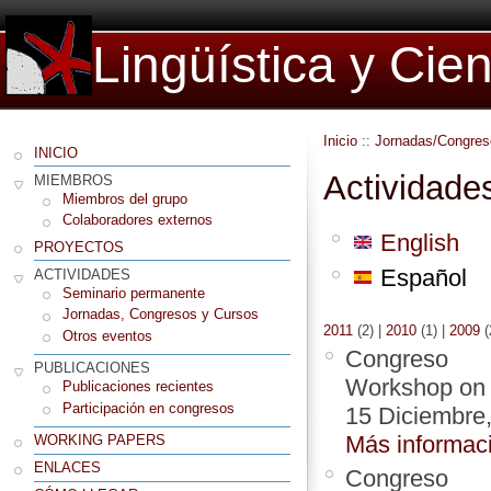
Lingüística y Cie
Inicio
::
Jornadas/Congres
INICIO
Actividade
MIEMBROS
Miembros del grupo
Colaboradores externos
English
PROYECTOS
Español
ACTIVIDADES
Seminario permanente
Jornadas, Congresos y Cursos
2011
(2)
|
2010
(1)
|
2009
(
Otros eventos
Congreso
PUBLICACIONES
Workshop on M
Publicaciones recientes
Participación en congresos
15 Diciembre
Más informac
WORKING PAPERS
ENLACES
Congreso