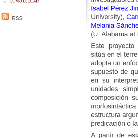
CÓMO LLEGAR
Isabel Pérez J
University),
Car
RSS
Melania Sánch
(U. Alabama at
Este proyecto
sitúa en el terr
adopta un enfoq
supuesto de qu
en su interpre
unidades simp
composición sup
morfosintácti
estructura argum
predicación o l
A partir de est