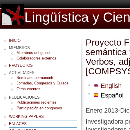
Lingüística y Cie
Proyecto 
INICIO
MIEMBROS
semántica y
Miembros del grupo
Colaboradores externos
Verbos, adj
PROYECTOS
[COMPSYS
ACTIVIDADES
Seminario permanente
Jornadas, Congresos y Cursos
English
Otros eventos
Español
PUBLICACIONES
Publicaciones recientes
Participación en congresos
Enero 2013-Dic
WORKING PAPERS
Investigadora pr
ENLACES
Investigadores