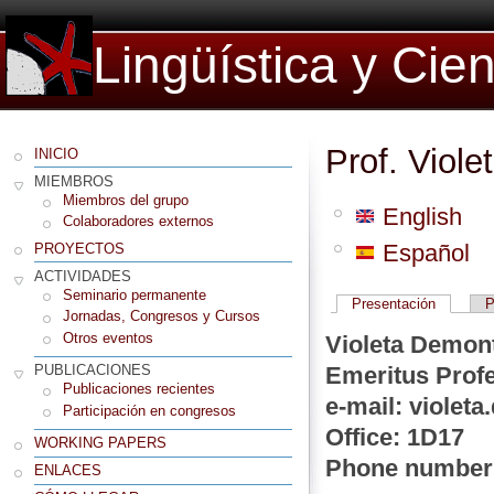
Lingüística y Cie
Prof. Viol
INICIO
MIEMBROS
Miembros del grupo
English
Colaboradores externos
Español
PROYECTOS
ACTIVIDADES
Seminario permanente
Presentación
P
Jornadas, Congresos y Cursos
Otros eventos
Violeta Demon
Emeritus Prof
PUBLICACIONES
Publicaciones recientes
e-mail: viole
Participación en congresos
Office: 1D17
WORKING PAPERS
Phone number:
ENLACES