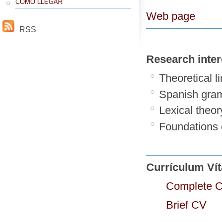
CÓMO LLEGAR
Web page
RSS
Research inter
Theoretical li
Spanish gram
Lexical theor
Foundations 
Currículum Ví
Complete 
Brief CV