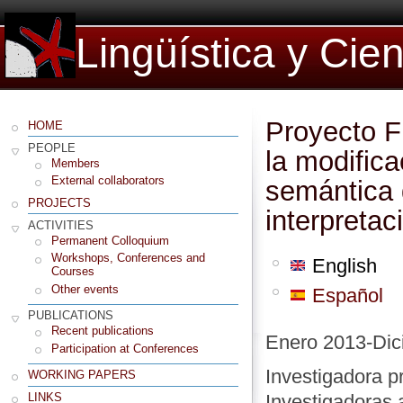
Lingüística y Cie
Proyecto F
HOME
PEOPLE
la modifica
Members
External collaborators
semántica d
PROJECTS
interpreta
ACTIVITIES
Permanent Colloquium
Workshops, Conferences and
English
Courses
Other events
Español
PUBLICATIONS
Recent publications
Enero 2013-Dic
Participation at Conferences
Investigadora pr
WORKING PAPERS
Investigadoras
LINKS