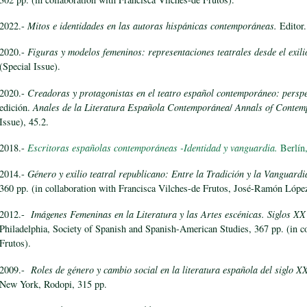
2022.-
Mitos e identidades en las autoras hispánicas contemporáneas.
Editor.
2020.-
Figuras y modelos femeninos: representaciones teatrales desde el exil
(Special Issue).
2020.-
Creadoras y protagonistas en el teatro español contemporáneo: perspec
edición.
Anales de la Literatura Española Contemporánea
/
Annals of Contemp
Issue), 45.2.
2018.-
Escritoras españolas contemporáneas -Identidad y vanguardia.
Berlín
2014.-
Género y exilio teatral republicano: Entre la Tradición y la Vanguardi
360 pp. (in collaboration with Francisca Vilches-de Frutos, José-Ramón Lópe
2012.-
Imágenes Femeninas en la Literatura y las Artes escénicas.
Siglos XX
Philadelphia, Society of Spanish and Spanish-American Studies, 367 pp. (in c
Frutos).
2009.-
Roles de género y cambio social en la literatura española del siglo X
New York, Rodopi, 315 pp.