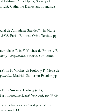
nd Edition. Philadelphia, Society of
Wright, Catherine Davies and Francisca
ocial de Almudena Grandes”, in Marie-
e 2008
, Paris, Éditions Orbis Tertius, pp.
aternidades”, in F. Vilches-de Frutos y P.
ismo y Vanguardia
. Madrid, Guillermo
ra", in F. Vilches-de Frutos y P. Nieva-de
nguardia
. Madrid: Guillermo Escolar, pp.
l”, in Susanne Hartwig (ed.),
furt, Iberoamericana/ Vervuert, pp.49-69.
de una tradición cultural propia”, in
 Lang, pp.7-14.