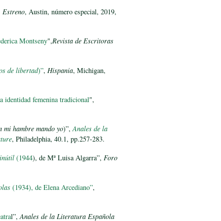
,
Estreno
, Austin, número especial, 2019,
ederica Montseny
",
Revista de Escritoras
os de libertad
)”
,
Hispania
, Michigan,
a identidad femenina tradicional
",
n mi hambre mando yo
)”,
Anales de la
ture
, Philadelphia, 40.1, pp.257-283.
nútil
(1944
), de Mª Luisa Algarra”,
Foro
olas
(1934), de Elena Arcediano”
,
atra
l”,
Anales de la Literatura Española