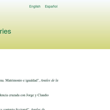
English
Español
Languages
ries
nina. Matrimonio e igualdad”,
Anales de la
ndencia cruzada con Jorge y Claudio
y contexto ficcional”,
Anales de