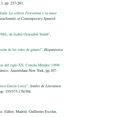
8.3, pp. 257-283.
liada:
La señora Florentina y su amor
nea/Annals of Contemporary Spanish
944), de Isabel Oyarzábal Smith
”,
esión de los roles de género
”,
Hispanística
ñolas del siglo XX: Concha Méndez (1898-
ánico
, Ámsterdam-New York, pp.107-
rico García Lorca
”,
Anales de Literatura
 pp. 155/373-176/394.
ia.
Editor. Madrid, Guillermo Escolar,