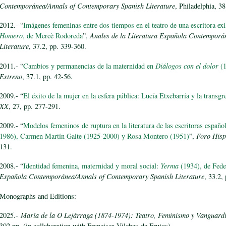
Contemporánea/
Annals of Contemporary Spanish Literature
, Philadelphia, 3
2012.- “
Imágenes femeninas entre dos tiempos en el teatro de una escritora exi
Homero
, de Mercè Rodoreda
”,
Anales de la Literatura Española Contemporá
Literature
, 37.2, pp. 339-360.
2011.- “
Cambios y permanencias de la maternidad en
Diálogos con el dolor
(1
Estreno
, 37.1, pp. 42-56.
2009.- “
El éxito de la mujer en la esfera pública: Lucía Etxebarría y la transgr
XX
, 27, pp. 277-291.
2009.- “
Modelos femeninos de ruptura en la literatura de las escritoras espa
1986), Carmen Martín Gaite (1925-2000) y Rosa Montero (1951)
”,
Foro Hisp
131.
2008.- “
Identidad femenina, maternidad y moral social:
Yerma
(1934), de Fede
Española Contemporánea/Annals of Contemporary Spanish Literature
, 33.2,
Monographs and Editions:
2025.-
María de la O Lejárraga (1874-1974): Teatro, Feminismo y Vanguard
302 pp. (in collaboration with Francisca Vilches-de Frutos).