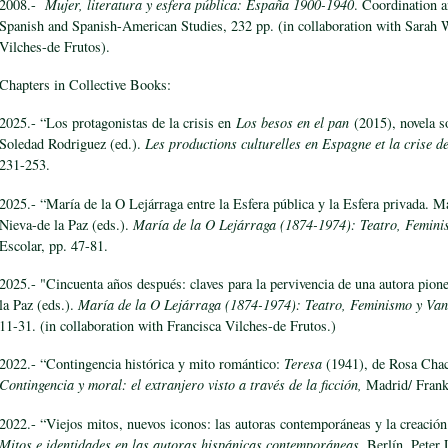
2008.-
Mujer, literatura y esfera pública: España 1900-1940
. Coordination a
Spanish and Spanish-American Studies, 232 pp. (in collaboration with Sarah 
Vilches-de Frutos).
Chapters in Collective Books:
2025.- “Los protagonistas de la crisis en
Los besos en el pan
(2015), novela s
Soledad Rodriguez (ed.).
Les productions culturelles en Espagne et la crise d
231-253.
2025.- “María de la O Lejárraga entre la Esfera pública y la Esfera privada. M
Nieva-de la Paz (eds.).
María de la O Lejárraga (1874-1974): Teatro, Femin
Escolar, pp. 47-81.
2025.- "Cincuenta años después: claves para la pervivencia de una autora pione
la Paz (eds.).
María de la O Lejárraga (1874-1974): Teatro, Feminismo y Va
11-31. (in collaboration with Francisca Vilches-de Frutos.)
2022.- “Contingencia histórica y mito romántico:
Teresa
(1941), de Rosa Chace
Contingencia y moral: el extranjero visto a través de la ficción,
Madrid/ Frank
2022.- “Viejos mitos, nuevos iconos: las autoras contemporáneas y la creación 
Mitos e identidades en las autoras hispánicas contemporáneas
, Berlín, Peter