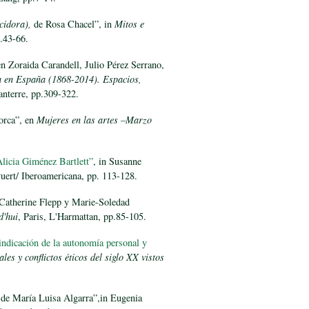
cidora),
de Rosa Chacel”, in
Mitos e
p.43-66.
en Zoraida Carandell, Julio Pérez Serrano,
a en España (1868-2014). Espacios,
anterre, pp.309-322.
orca”, en
Mujeres en las artes –Marzo
Alicia Giménez Bartlett”
, in Susanne
vuert/ Iberoamericana, pp. 113-128.
n Catherine Flepp y Marie-Soledad
d'hui
, Paris, L'Harmattan, pp.85-105.
vindicación de la autonomía personal y
les y conflictos éticos del siglo XX vistos
o de María Luisa Algarra”,in Eugenia