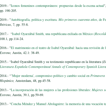
2019.- "
Iconos femeninos contemporáneos: propuestas desde la escena actual
"
pp. 190-205.
2019.- "
Autobiografía, política y escritura.
Mis primeros cuarenta años
, de F
Ibéricas
, 7, pp. 55-8.
2017.- “
Isabel Oyarzábal Smith, una republicana exiliada en México (
Rescold
100.1, pp.114-24.
2016.- "
El matrimonio en el teatro de Isabel Oyarzábal: hacia una revisión de l
Estreno,
Austin, 42.1: 38-49.
2015.- “Isabel Oyarzábal Smith y su testimonio republicano en la literatura (
E
Literatura Española Contemporánea/
Annals of Contemporary Spanish Litera
2014.- “’
Mujer moderna’, compromiso político y cambio social en
Primavera i
Hispánico,
Amsterdam, 48, pp.45-58.
2013.- “
La incorporación de las mujeres a las profesiones liberales:
Mujeres s
Estreno
, Austin, 39.1, pp.59-69.
2013.- “
Concha Méndez y Manuel Altolaguirre: la memoria de una vocación te