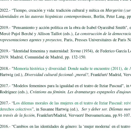
2022.- “Tiempo, creación y vida: tradición cultural y mítica en
Margarita (zur
identidades en las autoras hispánicas contemporáneas
, Berlín, Peter Lang, p
2019.- "Pensamiento y acción política en la obra de Isabel Oyarzábal Smith", 
Mercè Pujol Berché y Allison Taillot (eds.),
La construcción de la democraci
representaciones agentes y proyectos,
Paris, Presses Universitaires de Paris N
2019.- “Identidad femenina y maternidad:
Yerma
(1934), de Federico García L
2019.
Madrid, Comunidad de Madrid, pp. 132-150.
2018.- "
Memoria histórica y diversidad: Donde nadie te encuentre (2011), de 
Hartwig (ed.),
Diversidad cultural-ficcional-¿moral?
, Frankfurt/ Madrid, Ver
2017.- "Modelos femeninos para la igualdad en el teatro de Itziar Pascual", i
Rodríguez (eds.),
Créations au féminin. Les dramaturges espagnoles d'aujour
2017.- “L
os dilemas morales de las mujeres en el teatro de Itziar Pascual: rei
derechos colectivos
”, in Susanne Hartwig (ed.),
Ser y deber ser. Dilemas mora
a través de la ficción
, Frankfurt/Madrid, Vervuert/ Iberoamericana, pp.91-107.
2016.- “Cambios en las identidades de género: la ‘mujer moderna’ en el teatr