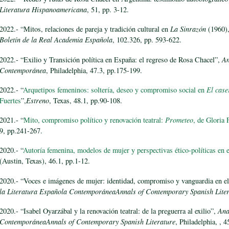
Literatura Hispanoamericana
, 51, pp. 3-12.
2022.- “Mitos, relaciones de pareja y tradición cultural en
La Sinrazón
(1960),
Boletín de la Real Academia Española
, 102.326, pp. 593-622.
2022.- “Exilio y Transición política en España: el regreso de Rosa Chacel”,
An
Contemporánea
, Philadelphia, 47.3, pp.175-199.
2022.- “
Arquetipos femeninos: soltería, deseo y compromiso social en
El case
Fuertes
”,
Estreno
, Texas, 48.1, pp.90-108.
2021.- “
Mito, compromiso político y renovación teatral:
Prometeo
, de Gloria 
9, pp.241-267.
2020.- “
Autoría femenina, modelos de mujer y perspectivas ético-políticas en el
(Austin, Texas), 46.1, pp.1-12.
2020.- “Voces e imágenes de mujer: identidad, compromiso y vanguardia en el
la Literatura Española ContemporáneaAnnals of Contemporary Spanish Liter
2020.- “Isabel Oyarzábal y la renovación teatral: de la preguerra al exilio”,
Ana
ContemporáneaAnnals of Contemporary Spanish Literature
, Philadelphia, , 4