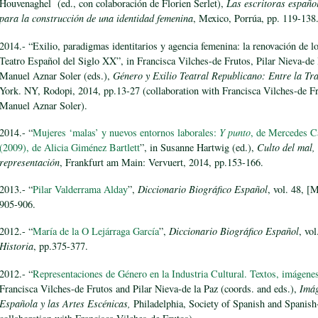
Houvenaghel (ed., con colaboración de Florien Serlet),
Las escritoras español
para la construcción de una identidad femenina
, Mexico, Porrúa, pp. 119-138
2014.- “Exilio, paradigmas identitarios y agencia femenina: la renovación de lo
Teatro Español del Siglo XX”, in Francisca Vilches-de Frutos, Pilar Nieva-d
Manuel Aznar Soler (eds.),
Género y Exilio Teatral Republicano: Entre la Tr
York. NY, Rodopi, 2014, pp.13-27 (collaboration with Francisca Vilches-de 
Manuel Aznar Soler).
2014.- “
Mujeres ‘malas’ y nuevos entornos laborales:
Y punto
, de Mercedes C
(2009), de Alicia Giménez Bartlett
”, in Susanne Hartwig (ed.),
Culto del mal, 
representación
, Frankfurt am Main: Vervuert, 2014, pp.153-166.
2013.- “
Pilar Valderrama Alday
”,
Diccionario Biográfico Español
, vol. 48, [
905-906.
2012.- “
María de la O Lejárraga García
”,
Diccionario Biográfico Español
, vo
Historia
, pp.375-377.
2012.- “
Representaciones de Género en la Industria Cultural. Textos, imágene
Francisca Vilches-de Frutos and Pilar Nieva-de la Paz (coords. and eds.),
Imág
Española y las Artes Escénicas,
Philadelphia, Society of Spanish and Spanish