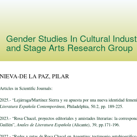
Skip to
main
content
Gender Studies In Cultural Indust
and Stage Arts Research Group
NIEVA-DE LA PAZ, PILAR
Articles in Scientific Journals:
2025.- “Lejárraga/Martínez Sierra y su apuesta por una nueva identidad feme
Literatura Española Contemporánea
, Philadelphia, 50.2, pp. 189-225.
2023.- “Rosa Chacel, proyectos editoriales y amistades literarias: la correspo
Guillén”,
Anales de Literatura Española
(Alicante), 39, pp.171-196.
2022.- “Redes y rutas de Rosa Chacel en Argentina: testimonio autobiográfico 