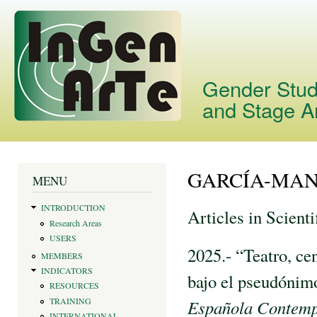
Skip
main
cont
Gender Studi
and Stage A
GARCÍA-MAN
You are here
MENU
INTRODUCTION
Articles in Scienti
Research Areas
USERS
2025.- “Teatro, ce
MEMBERS
INDICATORS
bajo el pseudónim
RESOURCES
TRAINING
Española Contemp
INTERNATIONAL