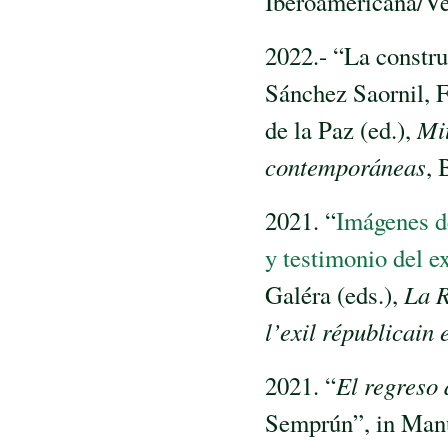
Iberoamericana/Ve
2022.- “La constru
Sánchez Saornil, F
de la Paz (ed.),
Mit
contemporáneas
, 
2021. “
Imágenes de
y testimonio del ex
Galéra (eds.),
La R
l’exil républicain
2021. “
El regreso 
Semprún”, in Manu