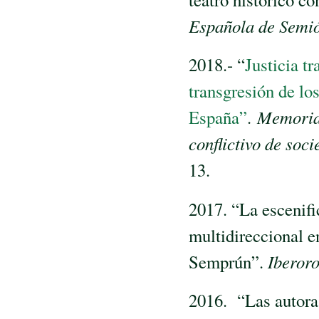
Española de Semió
2018.- “
Justicia tr
transgresión de lo
España”
.
Memoria 
conflictivo de soc
13.
2017. “La escenif
multidireccional 
Semprún”.
Iberor
2016. “Las autoras